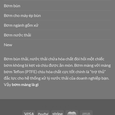
Bơm bùn
Bơm cho máy ép bùn
Bơm ngành gốm xứ
Bơm nước thải
New
Bơm bùn thải, nước thải chứa hóa chất đòi hỏi một chiếc
bơm không bị kẹt và chịu được ăn mòn. Bơm màng với màng
bơm Teflon (PTFE) chịu hóa chất cực tốt chính là “trợ thủ”
đắc lực cho hệ thống xử lý nước thải của doanh nghiệp bạn.
Vậy
bơm màng là gì
https://nhakhoaplan.info.vn/