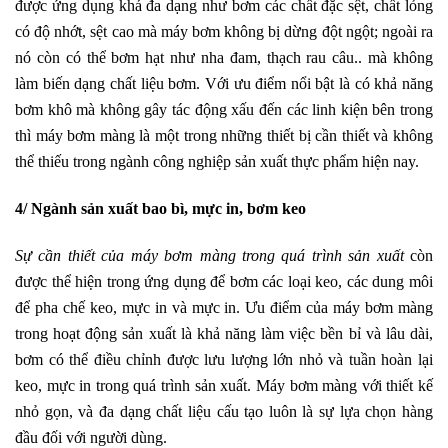
được ứng dụng khá đa dạng như bơm các chất đặc sệt, chất lỏng
có độ nhớt, sệt cao mà máy bơm không bị dừng đột ngột; ngoài ra
nó còn có thể bơm hạt như nha đam, thạch rau câu.. mà không
làm biến dạng chất liệu bơm. Với ưu điểm nổi bật là có khả năng
bơm khô mà không gây tác động xấu đến các linh kiện bên trong
thì máy bơm màng là một trong những thiết bị cần thiết và không
thể thiếu trong ngành công nghiệp sản xuất thực phẩm hiện nay.
4/ Ngành sản xuất bao bì, mực in, bơm keo
Sự cần thiết của máy bơm màng trong quá trình sản xuất
còn
được thể hiện trong ứng dụng để bơm các loại keo, các dung môi
để pha chế keo, mực in và mực in. Ưu điểm của máy bơm màng
trong hoạt động sản xuất là khả năng làm việc bền bỉ và lâu dài,
bơm có thể điều chỉnh được lưu lượng lớn nhỏ và tuần hoàn lại
keo, mực in trong quá trình sản xuất. Máy bơm màng với thiết kế
nhỏ gọn, và đa dạng chất liệu cấu tạo luôn là sự lựa chọn hàng
đầu đối với người dùng.