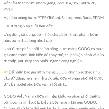
Vật liệu thân bơm: nhôm, gang, inox 304/316, nhựa PP,
PVDF
Vật liệu màng bơm: PTFE (Teflon), Santoprene, Buna, EPDM
Lưu lượng & áp suất làm việc
Ứng dụng sử dụng: bơm hóa chất, bơm thực phẩm, bơm
bùn, bơm chất lỏng nhớt cao
Nhờ được phân phối chính hãng, bơm màng GODO có mức
giá cạnh tranh, linh kiện dễ thay thế, chi phí vận hành và bảo
trì thấp, phù hợp cho nhiều ngành công nghiệp.
Để nhận báo giá bơm màng GODO chính xác theo nhu
cầu sử dụng, nên liên hệ trực tiếp đơn vị phân phối để được
tư vấn model phù hợp và giá tốt nhất.
GODO Việt Nam
là đơn vị nhập khẩu và phân phối thiết bị
bơm công nghiệp, đặc biệt là bơm màng khí nén GODO.
Chúng tôi sở hữu đội ngũ kỹ thuật am hiểu chuyên môn, sẵn