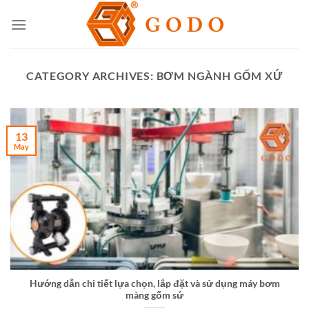
Skip
to
content
CATEGORY ARCHIVES:
BƠM NGÀNH GỐM XỨ
13
May
Hướng dẫn chi tiết lựa chọn, lắp đặt và sử dụng máy bơm
màng gốm sứ