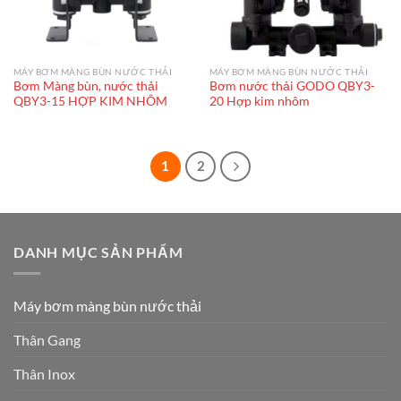
MÁY BƠM MÀNG BÙN NƯỚC THẢI
MÁY BƠM MÀNG BÙN NƯỚC THẢI
Bơm Màng bùn, nước thải
Bơm nước thải GODO QBY3-
QBY3-15 HỢP KIM NHÔM
20 Hợp kim nhôm
1
2
DANH MỤC SẢN PHẨM
Máy bơm màng bùn nước thải
Thân Gang
Thân Inox