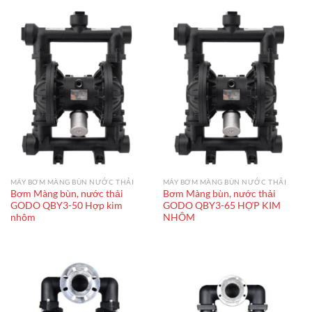
MÁY BƠM MÀNG BÙN NƯỚC THẢI
MÁY BƠM MÀNG BÙN NƯỚC THẢI
Bơm Màng bùn, nước thải
Bơm Màng bùn, nước thải
GODO QBY3-50 Hợp kim
GODO QBY3-65 HỢP KIM
nhôm
NHÔM