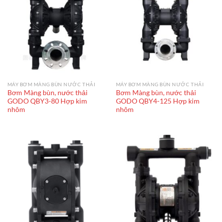
MÁY BƠM MÀNG BÙN NƯỚC THẢI
MÁY BƠM MÀNG BÙN NƯỚC THẢI
Bơm Màng bùn, nước thải
Bơm Màng bùn, nước thải
GODO QBY3-80 Hợp kim
GODO QBY4-125 Hợp kim
nhôm
nhôm