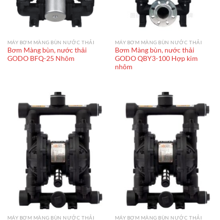
MÁY BƠM MÀNG BÙN NƯỚC THẢI
MÁY BƠM MÀNG BÙN NƯỚC THẢI
Bơm Màng bùn, nước thải
Bơm Màng bùn, nước thải
GODO BFQ-25 Nhôm
GODO QBY3-100 Hợp kim
nhôm
MÁY BƠM MÀNG BÙN NƯỚC THẢI
MÁY BƠM MÀNG BÙN NƯỚC THẢI