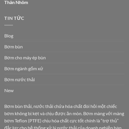
Thân Nhôm
TIN TỨC
Blog
Bơm bùn
Bơm cho máy ép bùn
Bơm ngành gốm xứ
Bơm nước thải
New
Bơm bùn thải, nước thải chứa hóa chất đòi hỏi một chiếc
bơm không bị kẹt và chịu được ăn mòn. Bơm màng với màng
bơm Teflon (PTFE) chịu hóa chất cực tốt chính là “trợ thủ”
đắc lực cho hệ thống xử lý nước thải của doanh nghiệp bạn.