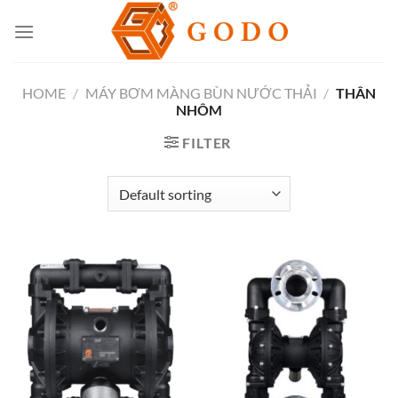
Skip
to
content
HOME
/
MÁY BƠM MÀNG BÙN NƯỚC THẢI
/
THÂN
NHÔM
FILTER