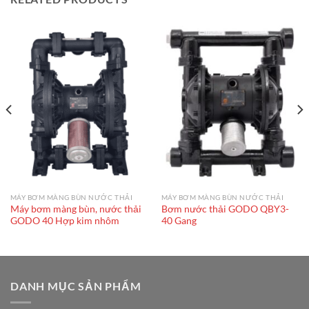
MÁY BƠM MÀNG BÙN NƯỚC THẢI
MÁY BƠM MÀNG BÙN NƯỚC THẢI
Máy bơm màng bùn, nước thải
Bơm nước thải GODO QBY3-
GODO 40 Hợp kim nhôm
40 Gang
DANH MỤC SẢN PHẨM