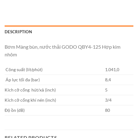
DESCRIPTION
Bơm Màng bùn, nước thải GODO QBY4-125 Hợp kim
nhôm
Công suất (lít/phút)
1.041,0
Áp lực tối đa (bar)
8,4
Kích cỡ cổng hút/xả (inch)
5
Kích cỡ cổng khí nén (inch)
3/4
Độ ồn (dB)
80
RELATED PRODUCTS