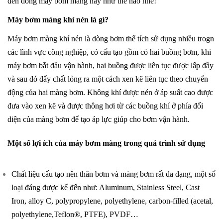
đến dòng máy bơm màng này như thế nào nhé!
Máy bơm màng khí nén là gì?
Máy bơm màng khí nén là dòng bơm thể tích sử dụng nhiều trogn
các lĩnh vực công nghiệp, có cấu tạo gồm có hai buồng bơm, khi
máy bơm bắt đầu vận hành, hai buồng được liên tục được lấp đầy
và sau đó đẩy chất lỏng ra một cách xen kẽ liên tục theo chuyển
động của hai màng bơm. Không khí được nén ở áp suất cao được
đưa vào xen kẽ và được thông hơi từ các buồng khí ở phía đối
diện của màng bơm để tạo áp lực giúp cho bơm vận hành.
Một số lợi ích của máy bơm màng trong quá trình sử dụng
Chất liệu cấu tạo nên thân bơm và màng bơm rất đa dạng, một số
loại đáng được kể đến như: Aluminum, Stainless Steel, Cast
Iron, alloy C, polypropylene, polyethylene, carbon-filled (acetal,
polyethylene,Teflon®, PTFE), PVDF…