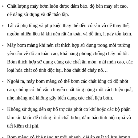
Chất lượng máy bơm luôn được đảm bảo, độ bền máy rất cao,
dễ dàng sử dụng và dễ tháo lắp.
Tất cả phụ tùng và phụ kiện thay thế đều có sẵn và dễ thay thế,
nguồn nhiên liệu là khí nén rất án toàn và dễ tìm, ít gây tốn kém.
Máy bơm màng khí nén rất thích hợp sử dụng trong môi trường
yêu cầu về độ an toàn cao, khả năng phòng chống cháy nổ tốt.
Bơm thích hợp sử dụng cùng các chất ăn mòn, mài mòn cao, các
loại hóa chất có tính độc hại, hóa chất dễ cháy nổ…
Ngoài ra, máy bơm màng có thể bơm các chất lỏng có độ nhớt
cao, chúng có thể vận chuyển chất lỏng nặng một cách hiệu quả,
nhẹ nhàng mà không gây biến dạng các chất liệu bơm.
Không sử dụng đến sự hổ trợ của phớt cơ khí hoặc các bộ phận
làm kín khác để chống rò rỉ chất bơm, đảm bảo tính hiệu quả và
tiết kiệm chi phí.
Bơm màng có khả năng tự mồi nhanh, dải áp suất và lưu lượng