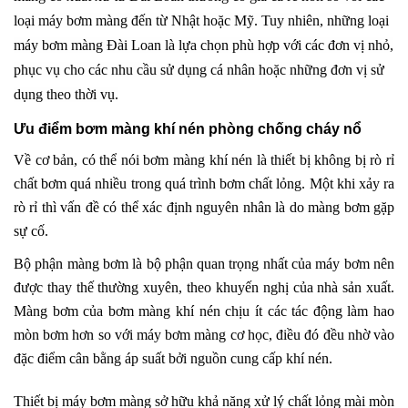
loại máy bơm màng đến từ Nhật hoặc Mỹ. Tuy nhiên, những loại
máy bơm màng Đài Loan là lựa chọn phù hợp với các đơn vị nhỏ,
phục vụ cho các nhu cầu sử dụng cá nhân hoặc những đơn vị sử
dụng theo thời vụ.
Ưu điểm bơm màng khí nén phòng chống cháy nổ
Về cơ bản, có thể nói bơm màng khí nén là thiết bị không bị rò rỉ
chất bơm quá nhiều trong quá trình bơm chất lỏng. Một khi xảy ra
rò rỉ thì vấn đề có thể xác định nguyên nhân là do màng bơm gặp
sự cố.
Bộ phận màng bơm là bộ phận quan trọng nhất của máy bơm nên
được thay thế thường xuyên, theo khuyến nghị của nhà sản xuất.
Màng bơm của bơm màng khí nén chịu ít các tác động làm hao
mòn bơm hơn so với máy bơm màng cơ học, điều đó đều nhờ vào
đặc điểm cân bằng áp suất bởi nguồn cung cấp khí nén.
Thiết bị máy bơm màng sở hữu khả năng xử lý chất lỏng mài mòn