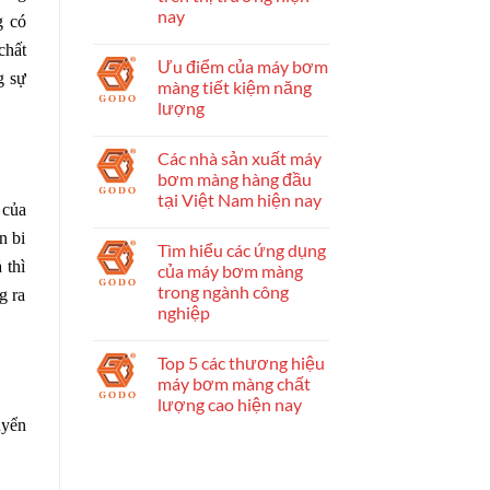
nay
g có
chất
Ưu điểm của máy bơm
g sự
màng tiết kiệm năng
lượng
Các nhà sản xuất máy
bơm màng hàng đầu
tại Việt Nam hiện nay
 của
n bi
Tìm hiểu các ứng dụng
 thì
của máy bơm màng
trong ngành công
g ra
nghiệp
Top 5 các thương hiệu
máy bơm màng chất
lượng cao hiện nay
uyển