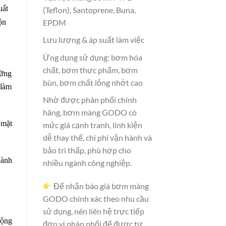
uất
(Teflon), Santoprene, Buna,
EPDM
ộn
Lưu lượng & áp suất làm việc
Ứng dụng sử dụng: bơm hóa
chất, bơm thực phẩm, bơm
hững
bùn, bơm chất lỏng nhớt cao
 làm
Nhờ được phân phối chính
hãng, bơm màng GODO có
 mặt
mức giá cạnh tranh, linh kiện
dễ thay thế, chi phí vận hành và
bảo trì thấp, phù hợp cho
oành
nhiều ngành công nghiệp.
Để nhận báo giá bơm màng
GODO chính xác theo nhu cầu
sử dụng, nên liên hệ trực tiếp
động
đơn vị phân phối để được tư