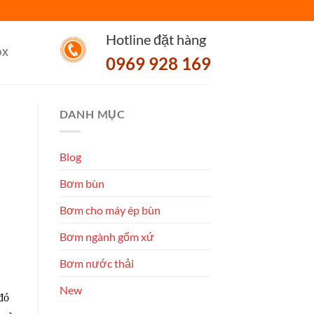
Hotline đặt hàng
OX
0969 928 169
DANH MỤC
Blog
Bơm bùn
Bơm cho máy ép bùn
Bơm ngành gốm xứ
Bơm nước thải
New
 đó