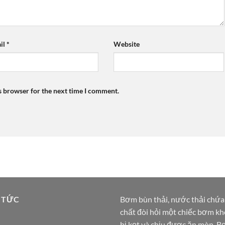
il
*
Website
s browser for the next time I comment.
 TỨC
Bơm bùn thải, nước thải chứa
chất đòi hỏi một chiếc bơm k
bị kẹt và chịu được ăn mòn. 