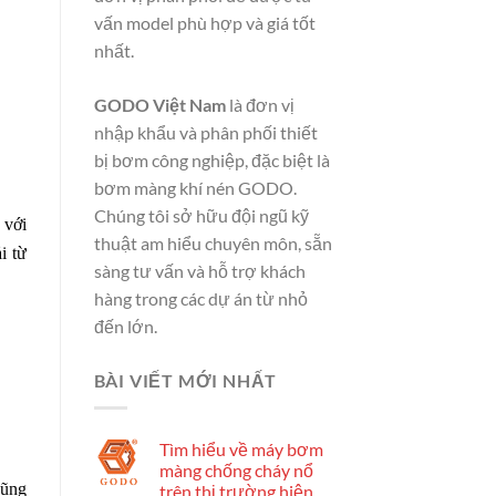
vấn model phù hợp và giá tốt
nhất.
GODO Việt Nam
là đơn vị
nhập khẩu và phân phối thiết
bị bơm công nghiệp, đặc biệt là
bơm màng khí nén GODO.
Chúng tôi sở hữu đội ngũ kỹ
 với
thuật am hiểu chuyên môn, sẵn
i từ
sàng tư vấn và hỗ trợ khách
hàng trong các dự án từ nhỏ
đến lớn.
BÀI VIẾT MỚI NHẤT
Tìm hiểu về máy bơm
màng chống cháy nổ
cũng
trên thị trường hiện