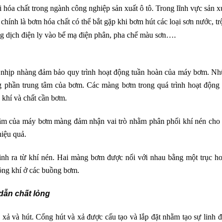
óa chất trong ngành công nghiệp sản xuất ô tô. Trong lĩnh vực sản x
hính là bơm hóa chất có thể bắt gặp khi bơm hút các loại sơn nước, tr
g dịch điện ly vào bể mạ điện phân, pha chế màu sơn….
hịp nhàng đảm bảo quy trình hoạt động tuần hoàn của máy bơm. N
g phần trung tâm của bơm. Các màng bơm trong quá trình hoạt động
khí và chất cần bơm.
 tâm của máy bơm màng đảm nhận vai trò nhằm phân phối khí nén cho
iệu quả.
nh ra từ khí nén. Hai màng bơm được nối với nhau bằng một trục h
ông khí ở các buồng bơm.
dẫn chất lỏng
xả và hút. Cổng hút và xả được cấu tạo và lắp đặt nhằm tạo sự linh 