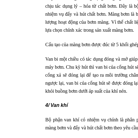
chịu tác dụng lý – hóa từ chất bơm. Đây là 
nhiệm vụ đẩy và hút chất bơm. Màng bơm là bộ
lượng hoạt động của bơm màng. Vì thế chất li
lựa chọn chính xác trong sản xuất màng bơm.
Cấu tạo của màng bơm được đúc từ 5 khối ghép
Van bi một chiều có tác dụng đóng và mở giúp
máy bơm. Chu kỳ hút thì van bi của cổng hút s
cổng xả sẽ đóng lại để tạo ra môi trường ch
ngược lại, van bi của cổng hút sẽ được đóng l
khỏi buồng bơm dưới áp suất của khí nén.
4/ Van khí
Bộ phận van khí có nhiệm vụ chính là phân 
màng bơm và đẩy và hút chất bơm theo yêu cầu