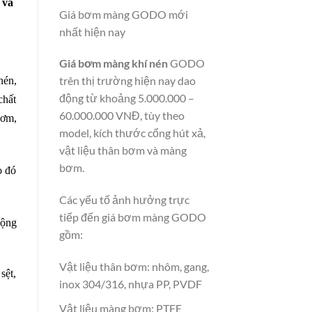
 và
Giá bơm màng GODO mới
nhất hiện nay
Giá bơm màng khí nén
GODO
trên thị trường hiện nay dao
nén,
động từ khoảng 5.000.000 –
chất
60.000.000 VNĐ, tùy theo
bơm,
model, kích thước cổng hút xả,
vật liệu thân bơm và màng
bơm.
o đó
Các yếu tố ảnh hưởng trực
tiếp đến giá bơm màng GODO
động
gồm:
Vật liệu thân bơm: nhôm, gang,
sệt,
inox 304/316, nhựa PP, PVDF
Vật liệu màng bơm: PTFE