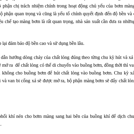
bộ phận chị trách nhiệm chính trong hoạt động chủ yếu của bơm màn
 phận quan trọng và cũng là yếu tố chính quyết định đến độ bền và 
ệu chế tạo màng bơm là rất quan trọng, nhà sản xuất cần đưa ra nhữn
 lại đảm bảo độ bền cao và sử dụng bền lâu.
 dẫn hướng dòng chảy của chất lỏng đúng theo từng chu kỳ hút và xả
ẽ mở ra để chất lỏng có thể di chuyển vào buồng bơm, đồng thời thì va
ân không cho buồng bơm để hút chất lỏng vào buồng bơm. Chu kỳ xả
ại và van bi cổng xả sẽ được mở ra, bộ phận màng bơm sẽ đẩy chất lỏn
phối khí nén cho bơm màng sang hai bên của buồng khí để dịch ch
.