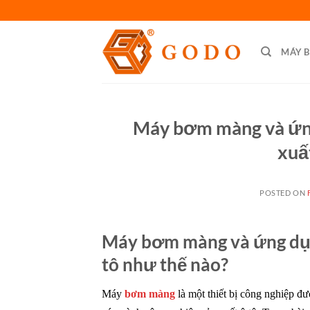
Skip
to
content
MÁY 
Máy bơm màng và ứng
xuấ
POSTED ON
Máy bơm màng và ứng dụn
tô như thế nào?
Máy
bơm màng
là một thiết bị công nghiệp đư