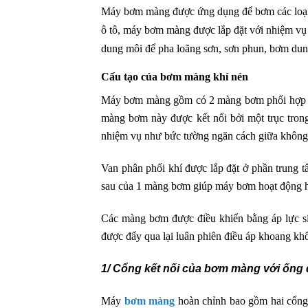
Máy bơm màng được ứng dụng để bơm các loại h
ô tô, máy bơm màng được lắp đặt với nhiệm vụ c
dung môi để pha loãng sơn, sơn phun, bơm dun
Cấu tạo của bơm màng khí nén
Máy bơm màng gồm có 2 màng bơm phối hợp n
màng bơm này được kết nối bởi một trục tron
nhiệm vụ như bức tường ngăn cách giữa không 
Van phân phối khí được lắp đặt ở phần trung
sau của 1 màng bơm giúp máy bơm hoạt động h
Các màng bơm được điều khiển bằng áp lực si
được đẩy qua lại luân phiên điều áp khoang kh
1/ Cổng kết nối của bơm màng với ống 
Máy
bơm màng
hoàn chỉnh bao gồm hai cổng 