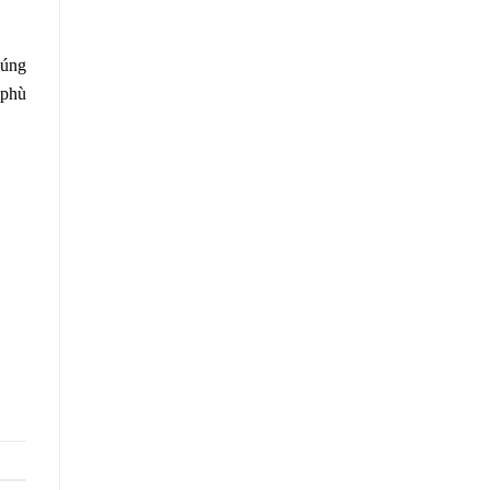
úng
 phù