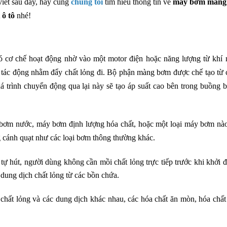
viết sau đây, hãy cùng
chúng tôi
tìm hiểu thông tin về
máy bơm màng
 ô tô
nhé!
 cơ chế hoạt động nhờ vào một motor điện hoặc năng lượng từ khí 
 tác động nhằm đẩy chất lỏng đi. Bộ phận màng bơm được chế tạo từ 
Quá trình chuyển động qua lại này sẽ tạo áp suất cao bên trong buồng 
ơm nước, máy bơm định lượng hóa chất, hoặc một loại máy bơm nà
cánh quạt như các loại bơm thông thường khác.
ự hút, người dùng không cần mồi chất lỏng trực tiếp trước khi khởi 
dung dịch chất lỏng từ các bồn chứa.
hất lỏng và các dung dịch khác nhau, các hóa chất ăn mòn, hóa chất 