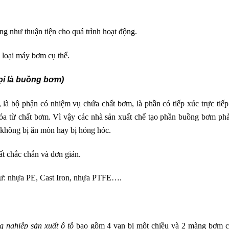
ng như thuận tiện cho quá trình hoạt động.
 loại máy bơm cụ thể.
ọi là buồng bơm)
 bộ phận có nhiệm vụ chứa chất bơm, là phần có tiếp xúc trực tiếp
hóa từ chất bơm. Vì vậy các nhà sản xuất chế tạo phần buồng bơm phả
, không bị ăn mòn hay bị hỏng hóc.
ất chắc chắn và đơn giản.
như: nhựa PE, Cast Iron, nhựa PTFE….
 nghiệp sản xuất ô tô
bao gồm 4 van bi một chiều và 2 màng bơm 