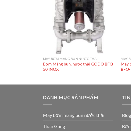
 NƯỚC THẢI
MÁY BƠM MÀNG BÙN NƯỚC THẢI
MÁY 
, nước thải GODO
Bơm Màng bùn, nước thải GODO BFQ-
Máy 
hôm
50 INOX
BFQ-
DANH MỤC SẢN PHẨM
TIN
Máy bơm màng bùn nước thải
Blog
Thân Gang
Bơm