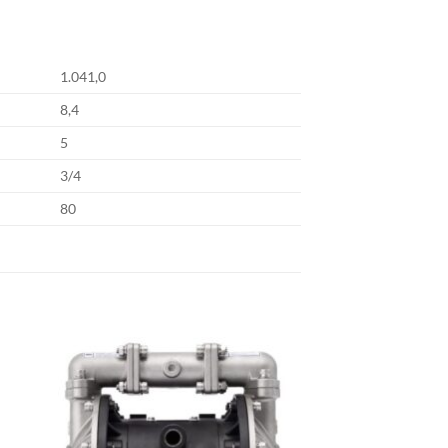
1.041,0
8,4
5
3/4
80