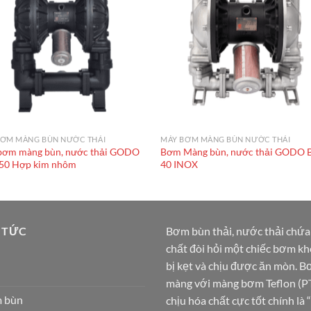
BƠM MÀNG BÙN NƯỚC THẢI
MÁY BƠM MÀNG BÙN NƯỚC THẢI
bơm màng bùn, nước thải GODO
Bơm Màng bùn, nước thải GODO 
50 Hợp kim nhôm
40 INOX
 TỨC
Bơm bùn thải, nước thải chứa
chất đòi hỏi một chiếc bơm k
bị kẹt và chịu được ăn mòn. 
màng với màng bơm Teflon (P
 bùn
chịu hóa chất cực tốt chính là 