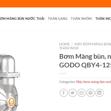
BƠM MÀNG BÙN NƯỚC THẢI
THÂN GANG
THÂN NHÔM
THÂN IN
HOME
/
MÁY BƠM MÀNG BÙN
THÂN INOX
Bơm Màng bùn, n
GODO QBY4-12
Categories:
Máy bơm màng bùn nướ