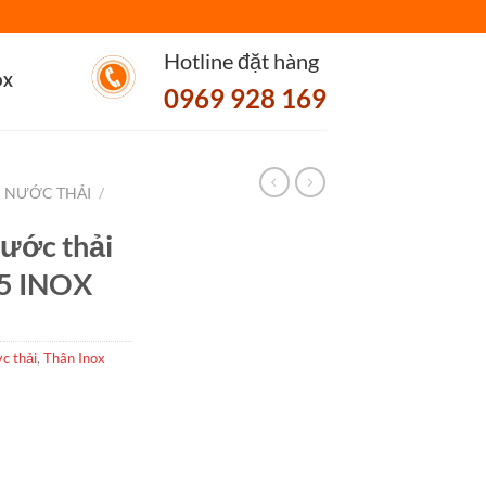
Hotline đặt hàng
OX
0969 928 169
 NƯỚC THẢI
/
ước thải
5 INOX
c thải
,
Thân Inox