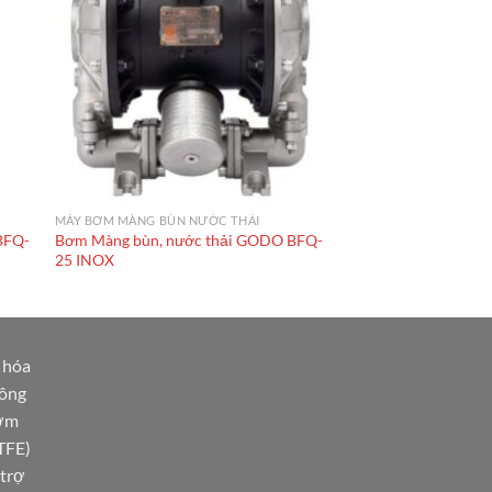
MÁY BƠM MÀNG BÙN NƯỚC THẢI
BFQ-
Bơm Màng bùn, nước thải GODO BFQ-
25 INOX
 hóa
hông
Bơm
TFE)
“trợ